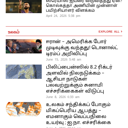
ஸ்ரேயாஸ் ஐயரை விடுவித்தது ஏன்?
கொல்கத்தா அணியின் முன்னாள்
பயிற்சியாளர் விளக்கம்
April 24, 2026 5:38 pm
உலகம்
EXPLORE ALL
ஈரான் – அமெரிக்க போர்
முடிவுக்கு வந்தது! டொனால்ட்
டிரம்ப் அறிவிப்பு
June 15, 2026 5:48 am
பிலிப்பைன்ஸில் 8.2 ரிக்டர்
அளவில் நிலநடுக்கம் –
ஆசியா நாடுகள்
பலவற்றுக்கும் சுனாமி
எச்சரிக்கைகள் விடுப்பு
June 8, 2026 6:33 am
உலகம் சந்திக்கப் போகும்
மிகப்பெரிய ஆபத்து –
எமனாகும் வெப்பநிலை
உயர்வு ; ஐ.நா. எச்சரிக்கை