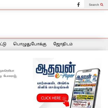
Search
்டு
பொழுதுபோக்கு
ஜோதிடம்
நுவரெலியா
லு யோகராஜ்,