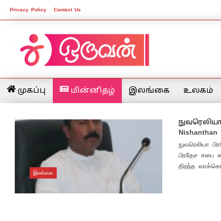
Privacy Policy
Contact Us
முகப்பு
மின்னிதழ்
இலங்கை
உலகம்
நுவரெலியா
Nishanthan
நுவரெலியா பி
பிரதேச சபை கூ
திறந்த வாக்கெடு
இலங்கை