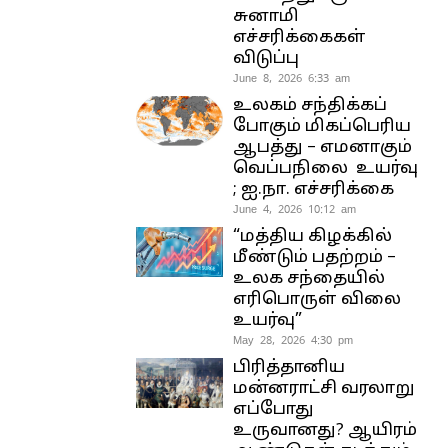
சுனாமி
எச்சரிக்கைகள்
விடுப்பு
June 8, 2026 6:33 am
உலகம் சந்திக்கப்
போகும் மிகப்பெரிய
ஆபத்து – எமனாகும்
வெப்பநிலை உயர்வு
; ஐ.நா. எச்சரிக்கை
June 4, 2026 10:12 am
“மத்திய கிழக்கில்
மீண்டும் பதற்றம் –
உலக சந்தையில்
எரிபொருள் விலை
உயர்வு”
May 28, 2026 4:30 pm
பிரித்தானிய
மன்னராட்சி வரலாறு
எப்போது
உருவானது? ஆயிரம்