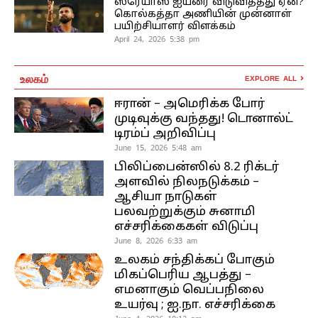
ஸ்ரேயாஸ் ஐயரை விடுவித்தது ஏன்?
கொல்கத்தா அணியின் முன்னாள்
பயிற்சியாளர் விளக்கம்
April 24, 2026 5:38 pm
உலகம்
EXPLORE ALL
ஈரான் – அமெரிக்க போர்
முடிவுக்கு வந்தது! டொனால்ட்
டிரம்ப் அறிவிப்பு
June 15, 2026 5:48 am
பிலிப்பைன்ஸில் 8.2 ரிக்டர்
அளவில் நிலநடுக்கம் –
ஆசியா நாடுகள்
பலவற்றுக்கும் சுனாமி
எச்சரிக்கைகள் விடுப்பு
June 8, 2026 6:33 am
உலகம் சந்திக்கப் போகும்
மிகப்பெரிய ஆபத்து –
எமனாகும் வெப்பநிலை
உயர்வு ; ஐ.நா. எச்சரிக்கை