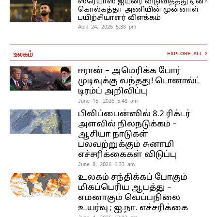
ஸ்ரேயாஸ் ஐயரை விடுவித்தது ஏன்?
கொல்கத்தா அணியின் முன்னாள்
பயிற்சியாளர் விளக்கம்
April 24, 2026 5:38 pm
உலகம்
EXPLORE ALL
ஈரான் – அமெரிக்க போர்
முடிவுக்கு வந்தது! டொனால்ட்
டிரம்ப் அறிவிப்பு
June 15, 2026 5:48 am
பிலிப்பைன்ஸில் 8.2 ரிக்டர்
அளவில் நிலநடுக்கம் –
ஆசியா நாடுகள்
பலவற்றுக்கும் சுனாமி
எச்சரிக்கைகள் விடுப்பு
June 8, 2026 6:33 am
உலகம் சந்திக்கப் போகும்
மிகப்பெரிய ஆபத்து –
எமனாகும் வெப்பநிலை
உயர்வு ; ஐ.நா. எச்சரிக்கை