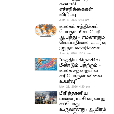
சுனாமி
எச்சரிக்கைகள்
விடுப்பு
June 8, 2026 6:33 am
உலகம் சந்திக்கப்
போகும் மிகப்பெரிய
ஆபத்து – எமனாகும்
வெப்பநிலை உயர்வு
; ஐ.நா. எச்சரிக்கை
June 4, 2026 10:12 am
“மத்திய கிழக்கில்
மீண்டும் பதற்றம் –
உலக சந்தையில்
எரிபொருள் விலை
உயர்வு”
May 28, 2026 4:30 pm
பிரித்தானிய
மன்னராட்சி வரலாறு
எப்போது
உருவானது? ஆயிரம்