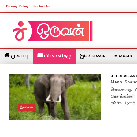
Privacy Policy
Contact Us
முகப்பு
மின்னிதழ்
இலங்கை
உலகம்
யானைகளை ம
Mano Shang
இலங்கைக்கு பர
அரசாங்கங்கள் 
தம்மிக பிரசாத்
இலங்கை