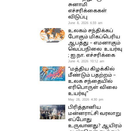
சுனாமி
எச்சரிக்கைகள்
விடுப்பு
June 8, 2026 6:33 am
உலகம் சந்திக்கப்
போகும் மிகப்பெரிய
ஆபத்து – எமனாகும்
வெப்பநிலை உயர்வு
; ஐ.நா. எச்சரிக்கை
June 4, 2026 10:12 am
“மத்திய கிழக்கில்
மீண்டும் பதற்றம் –
உலக சந்தையில்
எரிபொருள் விலை
உயர்வு”
May 28, 2026 4:30 pm
பிரித்தானிய
மன்னராட்சி வரலாறு
எப்போது
உருவானது? ஆயிரம்