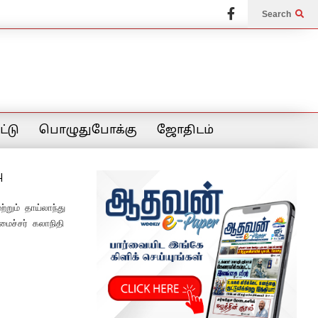
Search
்டு
பொழுதுபோக்கு
ஜோதிடம்
ு
றும் தாய்லாந்து
மைச்சர் கலாநிதி