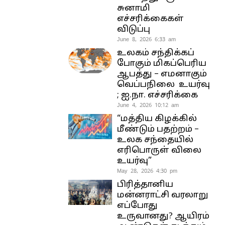
சுனாமி
எச்சரிக்கைகள்
விடுப்பு
June 8, 2026 6:33 am
உலகம் சந்திக்கப்
போகும் மிகப்பெரிய
ஆபத்து – எமனாகும்
வெப்பநிலை உயர்வு
; ஐ.நா. எச்சரிக்கை
June 4, 2026 10:12 am
“மத்திய கிழக்கில்
மீண்டும் பதற்றம் –
உலக சந்தையில்
எரிபொருள் விலை
உயர்வு”
May 28, 2026 4:30 pm
பிரித்தானிய
மன்னராட்சி வரலாறு
எப்போது
உருவானது? ஆயிரம்