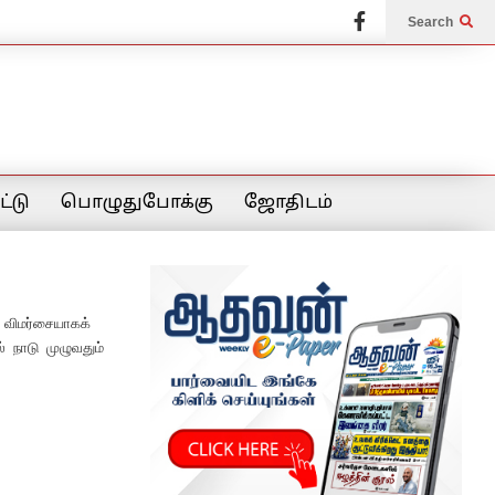
Search
்டு
பொழுதுபோக்கு
ஜோதிடம்
 விமர்சையாகக்
 நாடு முழுவதும்