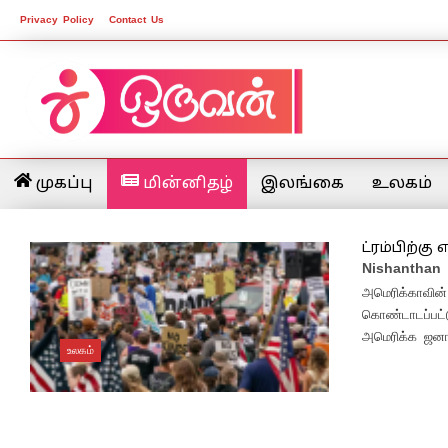
Privacy Policy
Contact Us
முகப்பு
மின்னிதழ்
இலங்கை
உலகம்
ட்ரம்பிற்கு
Nishanthan
அமெரிக்காவின
கொண்டாடப்பட்ட
அமெரிக்க ஜனாத
உலகம்