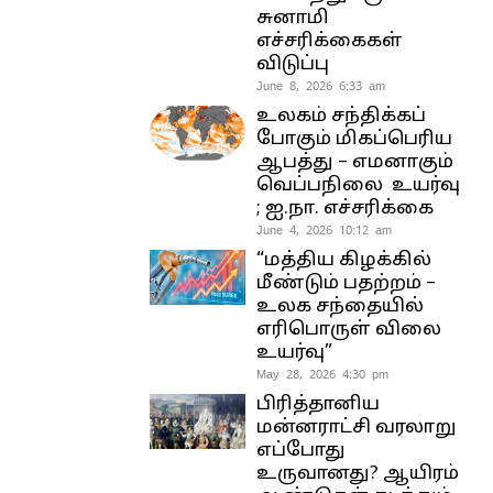
சுனாமி
எச்சரிக்கைகள்
விடுப்பு
June 8, 2026 6:33 am
உலகம் சந்திக்கப்
போகும் மிகப்பெரிய
ஆபத்து – எமனாகும்
வெப்பநிலை உயர்வு
; ஐ.நா. எச்சரிக்கை
June 4, 2026 10:12 am
“மத்திய கிழக்கில்
மீண்டும் பதற்றம் –
உலக சந்தையில்
எரிபொருள் விலை
உயர்வு”
May 28, 2026 4:30 pm
பிரித்தானிய
மன்னராட்சி வரலாறு
எப்போது
உருவானது? ஆயிரம்