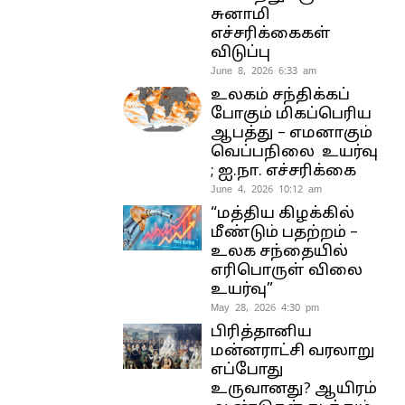
சுனாமி
எச்சரிக்கைகள்
விடுப்பு
June 8, 2026 6:33 am
உலகம் சந்திக்கப்
போகும் மிகப்பெரிய
ஆபத்து – எமனாகும்
வெப்பநிலை உயர்வு
; ஐ.நா. எச்சரிக்கை
June 4, 2026 10:12 am
“மத்திய கிழக்கில்
மீண்டும் பதற்றம் –
உலக சந்தையில்
எரிபொருள் விலை
உயர்வு”
May 28, 2026 4:30 pm
பிரித்தானிய
மன்னராட்சி வரலாறு
எப்போது
உருவானது? ஆயிரம்