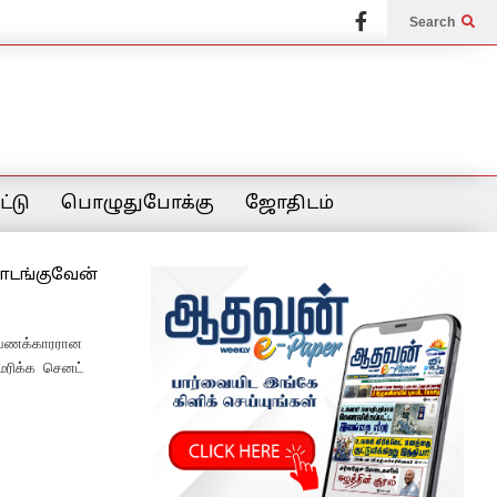
Search
்டு
பொழுதுபோக்கு
ஜோதிடம்
தொடங்குவேன்
க பணக்காரரான
மெரிக்க செனட்