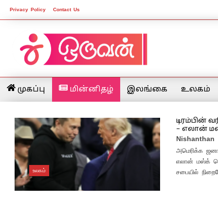
Privacy Policy
Contact Us
முகப்பு
மின்னிதழ்
இலங்கை
உலகம்
டிரம்பின் 
– எலான் மஸ
Nishanthan
அமெரிக்க ஜனாத
எலான் மஸ்க் தொ
உலகம்
சபையில் நிறைவே