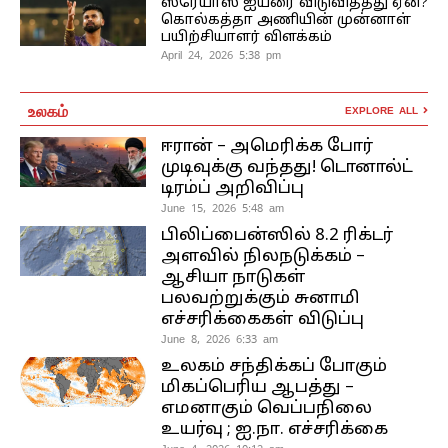
ஸ்ரேயாஸ் ஐயரை விடுவித்தது ஏன்?
கொல்கத்தா அணியின் முன்னாள்
பயிற்சியாளர் விளக்கம்
April 24, 2026 5:38 pm
உலகம்
EXPLORE ALL
ஈரான் – அமெரிக்க போர்
முடிவுக்கு வந்தது! டொனால்ட்
டிரம்ப் அறிவிப்பு
June 15, 2026 5:48 am
பிலிப்பைன்ஸில் 8.2 ரிக்டர்
அளவில் நிலநடுக்கம் –
ஆசியா நாடுகள்
பலவற்றுக்கும் சுனாமி
எச்சரிக்கைகள் விடுப்பு
June 8, 2026 6:33 am
உலகம் சந்திக்கப் போகும்
மிகப்பெரிய ஆபத்து –
எமனாகும் வெப்பநிலை
உயர்வு ; ஐ.நா. எச்சரிக்கை