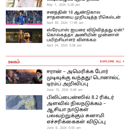
May 1, 2026 6:28 pm
சனத்தின் 18 ஆண்டுகால
சாதனையை முறியடித்த ரிகெல்டன்
April 30, 2026 11:49 am
ஸ்ரேயாஸ் ஐயரை விடுவித்தது ஏன்?
கொல்கத்தா அணியின் முன்னாள்
பயிற்சியாளர் விளக்கம்
April 24, 2026 5:38 pm
உலகம்
EXPLORE ALL
ஈரான் – அமெரிக்க போர்
முடிவுக்கு வந்தது! டொனால்ட்
டிரம்ப் அறிவிப்பு
June 15, 2026 5:48 am
பிலிப்பைன்ஸில் 8.2 ரிக்டர்
அளவில் நிலநடுக்கம் –
ஆசியா நாடுகள்
பலவற்றுக்கும் சுனாமி
எச்சரிக்கைகள் விடுப்பு
June 8, 2026 6:33 am