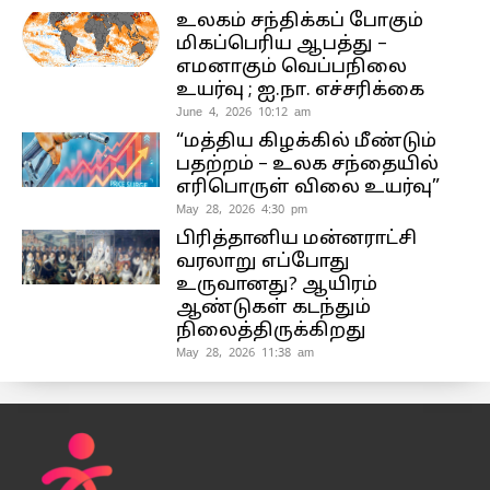
உலகம் சந்திக்கப் போகும்
மிகப்பெரிய ஆபத்து –
எமனாகும் வெப்பநிலை
உயர்வு ; ஐ.நா. எச்சரிக்கை
June 4, 2026 10:12 am
“மத்திய கிழக்கில் மீண்டும்
பதற்றம் – உலக சந்தையில்
எரிபொருள் விலை உயர்வு”
May 28, 2026 4:30 pm
பிரித்தானிய மன்னராட்சி
வரலாறு எப்போது
உருவானது? ஆயிரம்
ஆண்டுகள் கடந்தும்
நிலைத்திருக்கிறது
May 28, 2026 11:38 am