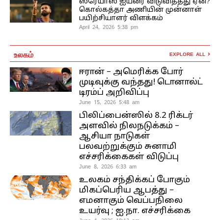
ஸ்ரேயாஸ் ஐயரை விடுவித்தது ஏன்?
கொல்கத்தா அணியின் முன்னாள்
பயிற்சியாளர் விளக்கம்
April 24, 2026 5:38 pm
உலகம்
EXPLORE ALL
ஈரான் – அமெரிக்க போர்
முடிவுக்கு வந்தது! டொனால்ட்
டிரம்ப் அறிவிப்பு
June 15, 2026 5:48 am
பிலிப்பைன்ஸில் 8.2 ரிக்டர்
அளவில் நிலநடுக்கம் –
ஆசியா நாடுகள்
பலவற்றுக்கும் சுனாமி
எச்சரிக்கைகள் விடுப்பு
June 8, 2026 6:33 am
உலகம் சந்திக்கப் போகும்
மிகப்பெரிய ஆபத்து –
எமனாகும் வெப்பநிலை
உயர்வு ; ஐ.நா. எச்சரிக்கை