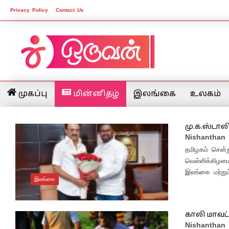
Privacy Policy
Contact Us
முகப்பு
மின்னிதழ்
இலங்கை
உலகம்
மு.க.ஸ்டாலி
Nishanthan
தமிழகம் சென்று
வெள்ளிக்கிழமை
இலங்கை மற்றும
இலங்கை
காலி மாவட்
Nishanthan