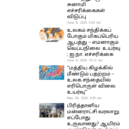
சுனாமி
எச்சரிக்கைகள்
விடுப்பு
June 8, 2026 6:33 am
உலகம் சந்திக்கப்
போகும் மிகப்பெரிய
ஆபத்து – எமனாகும்
வெப்பநிலை உயர்வு
; ஐ.நா. எச்சரிக்கை
June 4, 2026 10:12 am
“மத்திய கிழக்கில்
மீண்டும் பதற்றம் –
உலக சந்தையில்
எரிபொருள் விலை
உயர்வு”
May 28, 2026 4:30 pm
பிரித்தானிய
மன்னராட்சி வரலாறு
எப்போது
உருவானது? ஆயிரம்