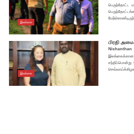
பெருந்தோட்ட மற
பெருந்தோட்டங
மேற்கொண்டிருந்
இலங்கை
பிரதி அமைச்
Nishanthan
இலங்கைக்கான அ
சந்திப்பொன்று
செவ்வாய்க்கிழ
இலங்கை