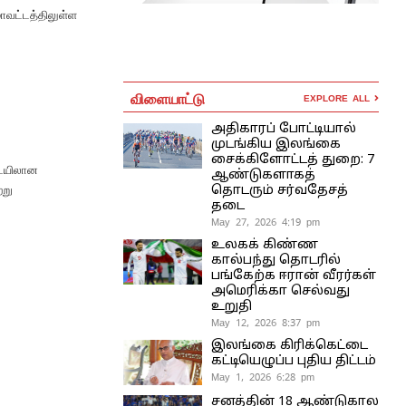
மாவட்டத்திலுள்ள
விளையாட்டு
EXPLORE ALL
அதிகாரப் போட்டியால்
முடங்கிய இலங்கை
சைக்கிளோட்டத் துறை: 7
டையிலான
ஆண்டுகளாகத்
்று
தொடரும் சர்வதேசத்
தடை
May 27, 2026 4:19 pm
உலகக் கிண்ண
கால்பந்து தொடரில்
பங்கேற்க ஈரான் வீரர்கள்
அமெரிக்கா செல்வது
உறுதி
May 12, 2026 8:37 pm
இலங்கை கிரிக்கெட்டை
கட்டியெழுப்ப புதிய திட்டம்
May 1, 2026 6:28 pm
சனத்தின் 18 ஆண்டுகால