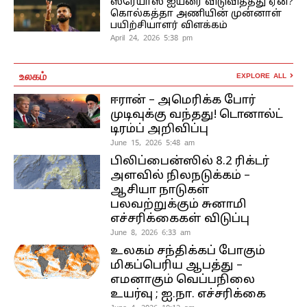
ஸ்ரேயாஸ் ஐயரை விடுவித்தது ஏன்?
கொல்கத்தா அணியின் முன்னாள்
பயிற்சியாளர் விளக்கம்
April 24, 2026 5:38 pm
உலகம்
EXPLORE ALL
ஈரான் – அமெரிக்க போர்
முடிவுக்கு வந்தது! டொனால்ட்
டிரம்ப் அறிவிப்பு
June 15, 2026 5:48 am
பிலிப்பைன்ஸில் 8.2 ரிக்டர்
அளவில் நிலநடுக்கம் –
ஆசியா நாடுகள்
பலவற்றுக்கும் சுனாமி
எச்சரிக்கைகள் விடுப்பு
June 8, 2026 6:33 am
உலகம் சந்திக்கப் போகும்
மிகப்பெரிய ஆபத்து –
எமனாகும் வெப்பநிலை
உயர்வு ; ஐ.நா. எச்சரிக்கை