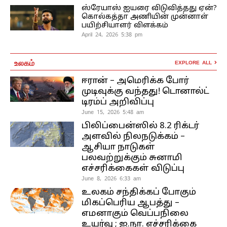
ஸ்ரேயாஸ் ஐயரை விடுவித்தது ஏன்?
கொல்கத்தா அணியின் முன்னாள்
பயிற்சியாளர் விளக்கம்
April 24, 2026 5:38 pm
உலகம்
EXPLORE ALL
ஈரான் – அமெரிக்க போர்
முடிவுக்கு வந்தது! டொனால்ட்
டிரம்ப் அறிவிப்பு
June 15, 2026 5:48 am
பிலிப்பைன்ஸில் 8.2 ரிக்டர்
அளவில் நிலநடுக்கம் –
ஆசியா நாடுகள்
பலவற்றுக்கும் சுனாமி
எச்சரிக்கைகள் விடுப்பு
June 8, 2026 6:33 am
உலகம் சந்திக்கப் போகும்
மிகப்பெரிய ஆபத்து –
எமனாகும் வெப்பநிலை
உயர்வு ; ஐ.நா. எச்சரிக்கை