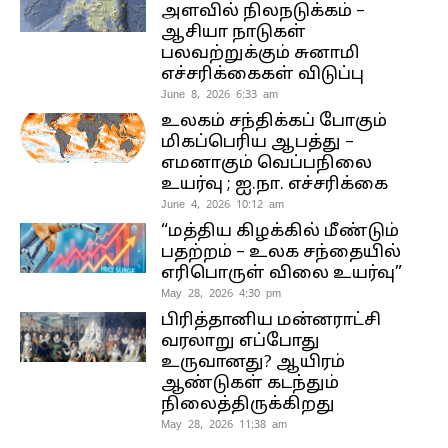
அளவில் நிலநடுக்கம் –
ஆசியா நாடுகள்
பலவற்றுக்கும் சுனாமி
எச்சரிக்கைகள் விடுப்பு
June 8, 2026 6:33 am
உலகம் சந்திக்கப் போகும்
மிகப்பெரிய ஆபத்து –
எமனாகும் வெப்பநிலை
உயர்வு ; ஐ.நா. எச்சரிக்கை
June 4, 2026 10:12 am
“மத்திய கிழக்கில் மீண்டும்
பதற்றம் – உலக சந்தையில்
எரிபொருள் விலை உயர்வு”
May 28, 2026 4:30 pm
பிரித்தானிய மன்னராட்சி
வரலாறு எப்போது
உருவானது? ஆயிரம்
ஆண்டுகள் கடந்தும்
நிலைத்திருக்கிறது
May 28, 2026 11:38 am