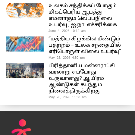
உலகம் சந்திக்கப் போகும்
மிகப்பெரிய ஆபத்து –
எமனாகும் வெப்பநிலை
உயர்வு ; ஐ.நா. எச்சரிக்கை
June 4, 2026 10:12 am
“மத்திய கிழக்கில் மீண்டும்
பதற்றம் – உலக சந்தையில்
எரிபொருள் விலை உயர்வு”
May 28, 2026 4:30 pm
பிரித்தானிய மன்னராட்சி
வரலாறு எப்போது
உருவானது? ஆயிரம்
ஆண்டுகள் கடந்தும்
நிலைத்திருக்கிறது
May 28, 2026 11:38 am