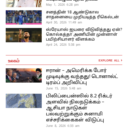
May 1, 2026 6:28 pm
சனத்தின் 18 ஆண்டுகால
சாதனையை முறியடித்த ரிகெல்டன்
April 30, 2026 11:49 am
ஸ்ரேயாஸ் ஐயரை விடுவித்தது ஏன்?
கொல்கத்தா அணியின் முன்னாள்
பயிற்சியாளர் விளக்கம்
April 24, 2026 5:38 pm
உலகம்
EXPLORE ALL
ஈரான் – அமெரிக்க போர்
முடிவுக்கு வந்தது! டொனால்ட்
டிரம்ப் அறிவிப்பு
June 15, 2026 5:48 am
பிலிப்பைன்ஸில் 8.2 ரிக்டர்
அளவில் நிலநடுக்கம் –
ஆசியா நாடுகள்
பலவற்றுக்கும் சுனாமி
எச்சரிக்கைகள் விடுப்பு
June 8, 2026 6:33 am