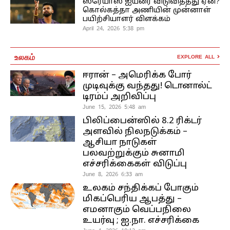
ஸ்ரேயாஸ் ஐயரை விடுவித்தது ஏன்?
கொல்கத்தா அணியின் முன்னாள்
பயிற்சியாளர் விளக்கம்
April 24, 2026 5:38 pm
உலகம்
EXPLORE ALL
ஈரான் – அமெரிக்க போர்
முடிவுக்கு வந்தது! டொனால்ட்
டிரம்ப் அறிவிப்பு
June 15, 2026 5:48 am
பிலிப்பைன்ஸில் 8.2 ரிக்டர்
அளவில் நிலநடுக்கம் –
ஆசியா நாடுகள்
பலவற்றுக்கும் சுனாமி
எச்சரிக்கைகள் விடுப்பு
June 8, 2026 6:33 am
உலகம் சந்திக்கப் போகும்
மிகப்பெரிய ஆபத்து –
எமனாகும் வெப்பநிலை
உயர்வு ; ஐ.நா. எச்சரிக்கை