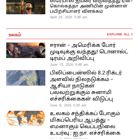
ஸ்ரேயாஸ் ஐயரை விடுவித்தது ஏன்?
கொல்கத்தா அணியின் முன்னாள்
பயிற்சியாளர் விளக்கம்
April 24, 2026 5:38 pm
உலகம்
EXPLORE ALL
ஈரான் – அமெரிக்க போர்
முடிவுக்கு வந்தது! டொனால்ட்
டிரம்ப் அறிவிப்பு
June 15, 2026 5:48 am
பிலிப்பைன்ஸில் 8.2 ரிக்டர்
அளவில் நிலநடுக்கம் –
ஆசியா நாடுகள்
பலவற்றுக்கும் சுனாமி
எச்சரிக்கைகள் விடுப்பு
June 8, 2026 6:33 am
உலகம் சந்திக்கப் போகும்
மிகப்பெரிய ஆபத்து –
எமனாகும் வெப்பநிலை
உயர்வு ; ஐ.நா. எச்சரிக்கை