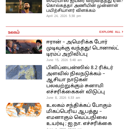
ஸ்ரேயாஸ் ஐயரை விடுவித்தது ஏன்?
கொல்கத்தா அணியின் முன்னாள்
பயிற்சியாளர் விளக்கம்
April 24, 2026 5:38 pm
உலகம்
EXPLORE ALL
ஈரான் – அமெரிக்க போர்
முடிவுக்கு வந்தது! டொனால்ட்
டிரம்ப் அறிவிப்பு
June 15, 2026 5:48 am
பிலிப்பைன்ஸில் 8.2 ரிக்டர்
அளவில் நிலநடுக்கம் –
ஆசியா நாடுகள்
பலவற்றுக்கும் சுனாமி
எச்சரிக்கைகள் விடுப்பு
June 8, 2026 6:33 am
உலகம் சந்திக்கப் போகும்
மிகப்பெரிய ஆபத்து –
எமனாகும் வெப்பநிலை
உயர்வு ; ஐ.நா. எச்சரிக்கை