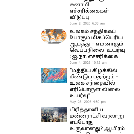
சுனாமி
எச்சரிக்கைகள்
விடுப்பு
June 8, 2026 6:33 am
உலகம் சந்திக்கப்
போகும் மிகப்பெரிய
ஆபத்து – எமனாகும்
வெப்பநிலை உயர்வு
; ஐ.நா. எச்சரிக்கை
June 4, 2026 10:12 am
“மத்திய கிழக்கில்
மீண்டும் பதற்றம் –
உலக சந்தையில்
எரிபொருள் விலை
உயர்வு”
May 28, 2026 4:30 pm
பிரித்தானிய
மன்னராட்சி வரலாறு
எப்போது
உருவானது? ஆயிரம்