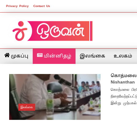
Privacy Policy
Contact Us
முகப்பு
மின்னிதழ்
இலங்கை
உலகம்
கொத்மலை ப
Nishanthan
கொத்மலை பிரத
நிறைவேற்றப்ப
இன்று முற்பகல
இலங்கை