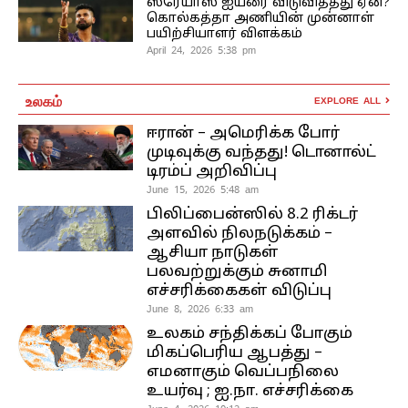
ஸ்ரேயாஸ் ஐயரை விடுவித்தது ஏன்?
கொல்கத்தா அணியின் முன்னாள்
பயிற்சியாளர் விளக்கம்
April 24, 2026 5:38 pm
உலகம்
EXPLORE ALL
ஈரான் – அமெரிக்க போர்
முடிவுக்கு வந்தது! டொனால்ட்
டிரம்ப் அறிவிப்பு
June 15, 2026 5:48 am
பிலிப்பைன்ஸில் 8.2 ரிக்டர்
அளவில் நிலநடுக்கம் –
ஆசியா நாடுகள்
பலவற்றுக்கும் சுனாமி
எச்சரிக்கைகள் விடுப்பு
June 8, 2026 6:33 am
உலகம் சந்திக்கப் போகும்
மிகப்பெரிய ஆபத்து –
எமனாகும் வெப்பநிலை
உயர்வு ; ஐ.நா. எச்சரிக்கை