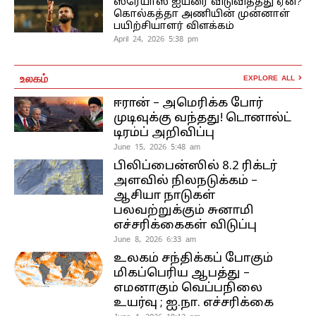
ஸ்ரேயாஸ் ஐயரை விடுவித்தது ஏன்?
கொல்கத்தா அணியின் முன்னாள்
பயிற்சியாளர் விளக்கம்
April 24, 2026 5:38 pm
உலகம்
EXPLORE ALL
ஈரான் – அமெரிக்க போர்
முடிவுக்கு வந்தது! டொனால்ட்
டிரம்ப் அறிவிப்பு
June 15, 2026 5:48 am
பிலிப்பைன்ஸில் 8.2 ரிக்டர்
அளவில் நிலநடுக்கம் –
ஆசியா நாடுகள்
பலவற்றுக்கும் சுனாமி
எச்சரிக்கைகள் விடுப்பு
June 8, 2026 6:33 am
உலகம் சந்திக்கப் போகும்
மிகப்பெரிய ஆபத்து –
எமனாகும் வெப்பநிலை
உயர்வு ; ஐ.நா. எச்சரிக்கை