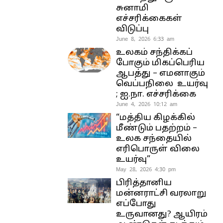
சுனாமி
எச்சரிக்கைகள்
விடுப்பு
June 8, 2026 6:33 am
உலகம் சந்திக்கப்
போகும் மிகப்பெரிய
ஆபத்து – எமனாகும்
வெப்பநிலை உயர்வு
; ஐ.நா. எச்சரிக்கை
June 4, 2026 10:12 am
“மத்திய கிழக்கில்
மீண்டும் பதற்றம் –
உலக சந்தையில்
எரிபொருள் விலை
உயர்வு”
May 28, 2026 4:30 pm
பிரித்தானிய
மன்னராட்சி வரலாறு
எப்போது
உருவானது? ஆயிரம்