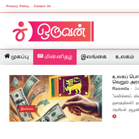
Privacy Policy
Contact Us
முகப்பு
மின்னிதழ்
இலங்கை
உலகம்
உலகப் பொர
வெறும் அரச
Rasmila
- J
"எண்ணெய் விலை
குறையுங்கள்! 
இலங்கை
அரசியல் சூழலி