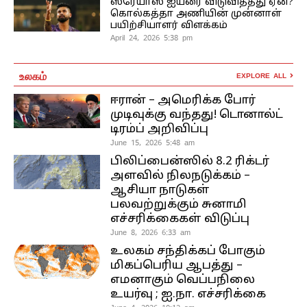
ஸ்ரேயாஸ் ஐயரை விடுவித்தது ஏன்?
கொல்கத்தா அணியின் முன்னாள்
பயிற்சியாளர் விளக்கம்
April 24, 2026 5:38 pm
உலகம்
EXPLORE ALL
ஈரான் – அமெரிக்க போர்
முடிவுக்கு வந்தது! டொனால்ட்
டிரம்ப் அறிவிப்பு
June 15, 2026 5:48 am
பிலிப்பைன்ஸில் 8.2 ரிக்டர்
அளவில் நிலநடுக்கம் –
ஆசியா நாடுகள்
பலவற்றுக்கும் சுனாமி
எச்சரிக்கைகள் விடுப்பு
June 8, 2026 6:33 am
உலகம் சந்திக்கப் போகும்
மிகப்பெரிய ஆபத்து –
எமனாகும் வெப்பநிலை
உயர்வு ; ஐ.நா. எச்சரிக்கை