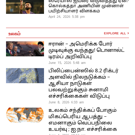
ஸ்ரேயாஸ் ஐயரை விடுவித்தது ஏன்?
கொல்கத்தா அணியின் முன்னாள்
பயிற்சியாளர் விளக்கம்
April 24, 2026 5:38 pm
உலகம்
EXPLORE ALL
ஈரான் – அமெரிக்க போர்
முடிவுக்கு வந்தது! டொனால்ட்
டிரம்ப் அறிவிப்பு
June 15, 2026 5:48 am
பிலிப்பைன்ஸில் 8.2 ரிக்டர்
அளவில் நிலநடுக்கம் –
ஆசியா நாடுகள்
பலவற்றுக்கும் சுனாமி
எச்சரிக்கைகள் விடுப்பு
June 8, 2026 6:33 am
உலகம் சந்திக்கப் போகும்
மிகப்பெரிய ஆபத்து –
எமனாகும் வெப்பநிலை
உயர்வு ; ஐ.நா. எச்சரிக்கை