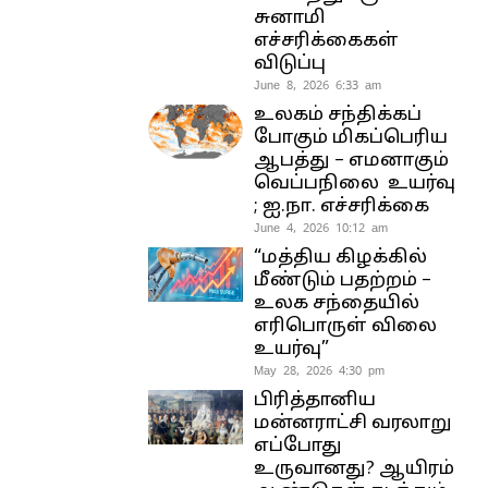
சுனாமி
எச்சரிக்கைகள்
விடுப்பு
June 8, 2026 6:33 am
உலகம் சந்திக்கப்
போகும் மிகப்பெரிய
ஆபத்து – எமனாகும்
வெப்பநிலை உயர்வு
; ஐ.நா. எச்சரிக்கை
June 4, 2026 10:12 am
“மத்திய கிழக்கில்
மீண்டும் பதற்றம் –
உலக சந்தையில்
எரிபொருள் விலை
உயர்வு”
May 28, 2026 4:30 pm
பிரித்தானிய
மன்னராட்சி வரலாறு
எப்போது
உருவானது? ஆயிரம்