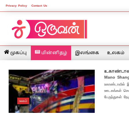
Privacy Policy
Contact Us
முகப்பு
மின்னிதழ்
இலங்கை
உலகம்
உகாண்டாவில
Mano Shang
உகாண்டாவில் இ
ஊடகங்கள் செய்
பேருந்துகள் நே
உலகம்