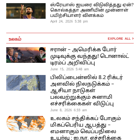
ஸ்ரேயாஸ் ஐயரை விடுவித்தது ஏன்?
கொல்கத்தா அணியின் முன்னாள்
பயிற்சியாளர் விளக்கம்
April 24, 2026 5:38 pm
உலகம்
EXPLORE ALL
ஈரான் – அமெரிக்க போர்
முடிவுக்கு வந்தது! டொனால்ட்
டிரம்ப் அறிவிப்பு
June 15, 2026 5:48 am
பிலிப்பைன்ஸில் 8.2 ரிக்டர்
அளவில் நிலநடுக்கம் –
ஆசியா நாடுகள்
பலவற்றுக்கும் சுனாமி
எச்சரிக்கைகள் விடுப்பு
June 8, 2026 6:33 am
உலகம் சந்திக்கப் போகும்
மிகப்பெரிய ஆபத்து –
எமனாகும் வெப்பநிலை
உயர்வு ; ஐ.நா. எச்சரிக்கை