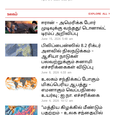
உலகம்
EXPLORE ALL
ஈரான் – அமெரிக்க போர்
முடிவுக்கு வந்தது! டொனால்ட்
டிரம்ப் அறிவிப்பு
June 15, 2026 5:48 am
பிலிப்பைன்ஸில் 8.2 ரிக்டர்
அளவில் நிலநடுக்கம் –
ஆசியா நாடுகள்
பலவற்றுக்கும் சுனாமி
எச்சரிக்கைகள் விடுப்பு
June 8, 2026 6:33 am
உலகம் சந்திக்கப் போகும்
மிகப்பெரிய ஆபத்து –
எமனாகும் வெப்பநிலை
உயர்வு ; ஐ.நா. எச்சரிக்கை
June 4, 2026 10:12 am
“மத்திய கிழக்கில் மீண்டும்
பதற்றம் – உலக சந்தையில்