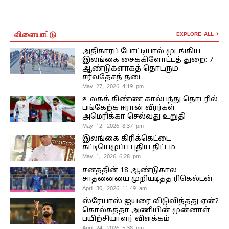
விளையாட்டு
EXPLORE ALL
அதிகாரப் போட்டியால் முடங்கிய
இலங்கை சைக்கிளோட்டத் துறை: 7
ஆண்டுகளாகத் தொடரும்
சர்வதேசத் தடை
May 27, 2026 4:19 pm
உலகக் கிண்ண கால்பந்து தொடரில்
பங்கேற்க ஈரான் வீரர்கள்
அமெரிக்கா செல்வது உறுதி
May 12, 2026 8:37 pm
இலங்கை கிரிக்கெட்டை
கட்டியெழுப்ப புதிய திட்டம்
May 1, 2026 6:28 pm
சனத்தின் 18 ஆண்டுகால
சாதனையை முறியடித்த ரிகெல்டன்
April 30, 2026 11:49 am
ஸ்ரேயாஸ் ஐயரை விடுவித்தது ஏன்?
கொல்கத்தா அணியின் முன்னாள்
பயிற்சியாளர் விளக்கம்
April 24, 2026 5:38 pm