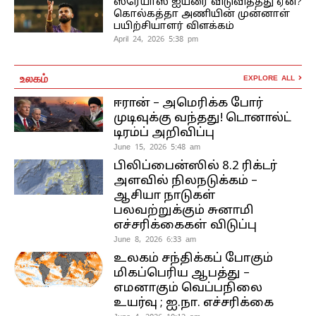
ஸ்ரேயாஸ் ஐயரை விடுவித்தது ஏன்?
கொல்கத்தா அணியின் முன்னாள்
பயிற்சியாளர் விளக்கம்
April 24, 2026 5:38 pm
உலகம்
EXPLORE ALL
ஈரான் – அமெரிக்க போர்
முடிவுக்கு வந்தது! டொனால்ட்
டிரம்ப் அறிவிப்பு
June 15, 2026 5:48 am
பிலிப்பைன்ஸில் 8.2 ரிக்டர்
அளவில் நிலநடுக்கம் –
ஆசியா நாடுகள்
பலவற்றுக்கும் சுனாமி
எச்சரிக்கைகள் விடுப்பு
June 8, 2026 6:33 am
உலகம் சந்திக்கப் போகும்
மிகப்பெரிய ஆபத்து –
எமனாகும் வெப்பநிலை
உயர்வு ; ஐ.நா. எச்சரிக்கை