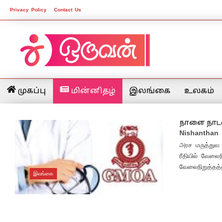
Privacy Policy
Contact Us
முகப்பு
மின்னிதழ்
இலங்கை
உலகம்
நாளை நாடள
Nishanthan
அரச மருத்துவ
ரீதியில் வேலை
வேலைநிறுத்தத்த
இலங்கை