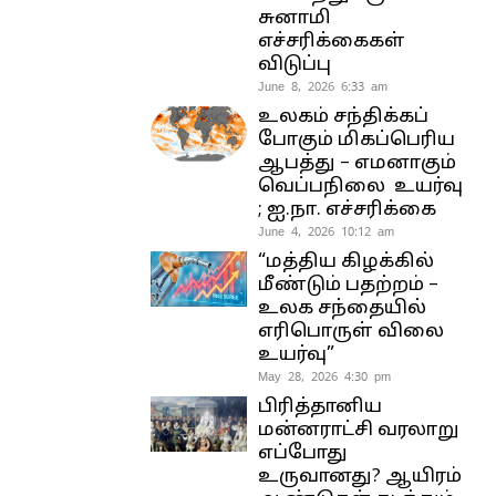
சுனாமி
எச்சரிக்கைகள்
விடுப்பு
June 8, 2026 6:33 am
உலகம் சந்திக்கப்
போகும் மிகப்பெரிய
ஆபத்து – எமனாகும்
வெப்பநிலை உயர்வு
; ஐ.நா. எச்சரிக்கை
June 4, 2026 10:12 am
“மத்திய கிழக்கில்
மீண்டும் பதற்றம் –
உலக சந்தையில்
எரிபொருள் விலை
உயர்வு”
May 28, 2026 4:30 pm
பிரித்தானிய
மன்னராட்சி வரலாறு
எப்போது
உருவானது? ஆயிரம்