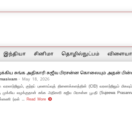
இந்தியா
சினிமா
தொழில்நுட்பம்
விளையாட
ுக்கிய சுங்க அதிகாரி சுஜீவ பிரசன்ன கொலையும் அதன் பின
amasivam
- May 18, 2026
 வரலாற்றிலும், குற்றப் புலனாய்வுத் திணைக்களத்தின் (CID) வரலாற்றிலும் மிகவும
ரு முக்கிய வழக்குதான் சுங்க அதிகாரி சுஜீவ பிரசன்ன பூபதி (Sujeewa Prasan
்னணி (ஏன் ...
Read More