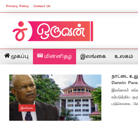
Privacy Policy
Contact Us
முகப்பு
மின்னிதழ்
இலங்கை
உலகம்
நாட்டை உல
Darwin Par
இலங்கைச் சுங்க
ஏற்படுத்திய ஒ
படுகொலை. பின
இலங்கை