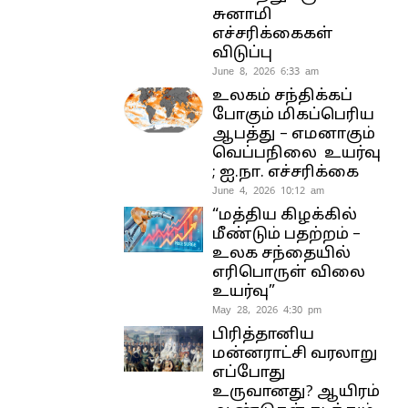
சுனாமி
எச்சரிக்கைகள்
விடுப்பு
June 8, 2026 6:33 am
உலகம் சந்திக்கப்
போகும் மிகப்பெரிய
ஆபத்து – எமனாகும்
வெப்பநிலை உயர்வு
; ஐ.நா. எச்சரிக்கை
June 4, 2026 10:12 am
“மத்திய கிழக்கில்
மீண்டும் பதற்றம் –
உலக சந்தையில்
எரிபொருள் விலை
உயர்வு”
May 28, 2026 4:30 pm
பிரித்தானிய
மன்னராட்சி வரலாறு
எப்போது
உருவானது? ஆயிரம்