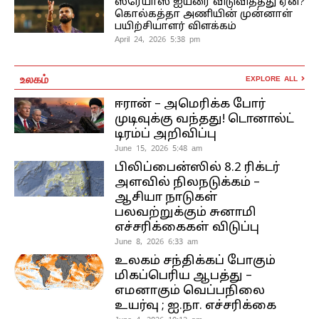
ஸ்ரேயாஸ் ஐயரை விடுவித்தது ஏன்?
கொல்கத்தா அணியின் முன்னாள்
பயிற்சியாளர் விளக்கம்
April 24, 2026 5:38 pm
உலகம்
EXPLORE ALL
ஈரான் – அமெரிக்க போர்
முடிவுக்கு வந்தது! டொனால்ட்
டிரம்ப் அறிவிப்பு
June 15, 2026 5:48 am
பிலிப்பைன்ஸில் 8.2 ரிக்டர்
அளவில் நிலநடுக்கம் –
ஆசியா நாடுகள்
பலவற்றுக்கும் சுனாமி
எச்சரிக்கைகள் விடுப்பு
June 8, 2026 6:33 am
உலகம் சந்திக்கப் போகும்
மிகப்பெரிய ஆபத்து –
எமனாகும் வெப்பநிலை
உயர்வு ; ஐ.நா. எச்சரிக்கை