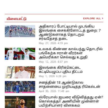
விளையாட்டு
EXPLORE ALL
அதிகாரப் போட்டியால் முடங்கிய
இலங்கை சைக்கிளோட்டத் துறை: 7
ஆண்டுகளாகத் தொடரும்
சர்வதேசத் தடை
May 27, 2026 4:19 pm
உலகக் கிண்ண கால்பந்து தொடரில்
பங்கேற்க ஈரான் வீரர்கள்
அமெரிக்கா செல்வது உறுதி
May 12, 2026 8:37 pm
இலங்கை கிரிக்கெட்டை
கட்டியெழுப்ப புதிய திட்டம்
May 1, 2026 6:28 pm
சனத்தின் 18 ஆண்டுகால
சாதனையை முறியடித்த ரிகெல்டன்
April 30, 2026 11:49 am
ஸ்ரேயாஸ் ஐயரை விடுவித்தது ஏன்?
கொல்கத்தா அணியின் முன்னாள்
பயிற்சியாளர் விளக்கம்