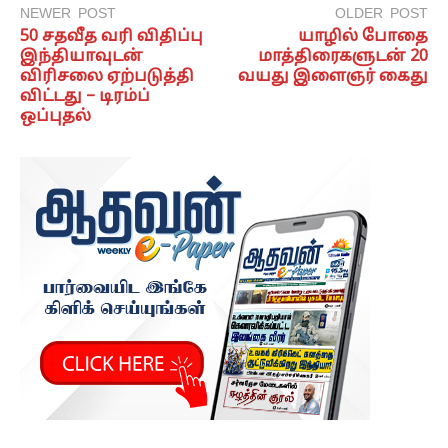
NEWER POST
OLDER POST
50 சதவீத வரி விதிப்பு
யாழில் போதை
இந்தியாவுடன்
மாத்திரைகளுடன் 20
விரிசலை ஏற்படுத்தி
வயது இளைஞர் கைது
விட்டது – டிரம்ப்
ஒப்புதல்