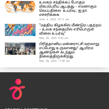
உலகம் சந்திக்கப் போகும்
மிகப்பெரிய ஆபத்து – எமனாகும்
வெப்பநிலை உயர்வு ; ஐ.நா.
எச்சரிக்கை
June 4, 2026 10:12 am
“மத்திய கிழக்கில் மீண்டும் பதற்றம்
– உலக சந்தையில் எரிபொருள்
விலை உயர்வு”
May 28, 2026 4:30 pm
பிரித்தானிய மன்னராட்சி வரலாறு
எப்போது உருவானது? ஆயிரம்
ஆண்டுகள் கடந்தும்
நிலைத்திருக்கிறது
May 28, 2026 11:38 am