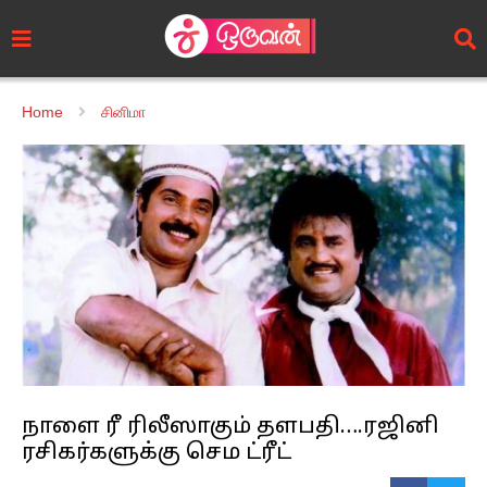
Home
சினிமா
நாளை ரீ ரிலீஸாகும் தளபதி….ரஜினி
ரசிகர்களுக்கு செம ட்ரீட்