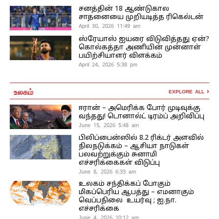
சனத்தின் 18 ஆண்டுகால
சாதனையை முறியடித்த ரிகெல்டன்
April 30, 2026 11:49 am
ஸ்ரேயாஸ் ஐயரை விடுவித்தது ஏன்?
கொல்கத்தா அணியின் முன்னாள்
பயிற்சியாளர் விளக்கம்
April 24, 2026 5:38 pm
உலகம்
EXPLORE ALL
ஈரான் – அமெரிக்க போர் முடிவுக்கு
வந்தது! டொனால்ட் டிரம்ப் அறிவிப்பு
June 15, 2026 5:48 am
பிலிப்பைன்ஸில் 8.2 ரிக்டர் அளவில்
நிலநடுக்கம் – ஆசியா நாடுகள்
பலவற்றுக்கும் சுனாமி
எச்சரிக்கைகள் விடுப்பு
June 8, 2026 6:33 am
உலகம் சந்திக்கப் போகும்
மிகப்பெரிய ஆபத்து – எமனாகும்
வெப்பநிலை உயர்வு ; ஐ.நா.
எச்சரிக்கை
June 4, 2026 10:12 am