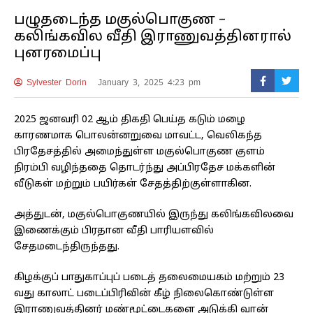
பழுதடைந்த மகுல்பொகுண –
கலிங்கவில வீதி இராணுவத்தினரால்
புனரமைப்பு
Sylvester Dorin
January 3, 2025 4:23 pm
2025 ஜனவரி 02 ஆம் திகதி பெய்த கடும் மழை
காரணமாக பொலன்னறுவை மாவட்ட, வெலிகந்த
பிரதேசத்தில் அமைந்துள்ள மகுல்பொகுண குளம்
நிரம்பி வழிந்ததை தொடர்ந்து அப்பிரதேச மக்களின்
வீடுகள் மற்றும் பயிர்கள் சேதத்திற்குள்ளாகின.
அத்துடன், மகுல்பொகுணயில் இருந்து கலிங்கவிலவை
இணைக்கும் பிரதான வீதி பாரியளவில்
சேதமடைந்திருந்தது.
கிழக்குப் பாதுகாப்புப் படைத் தலைமையகம் மற்றும் 23
வது காலாட் படைப்பிரிவின் கீழ் நிலைகொண்டுள்ள
இராணுவத்தினர் மண்மூட்டைகளை அடுக்கி வான்