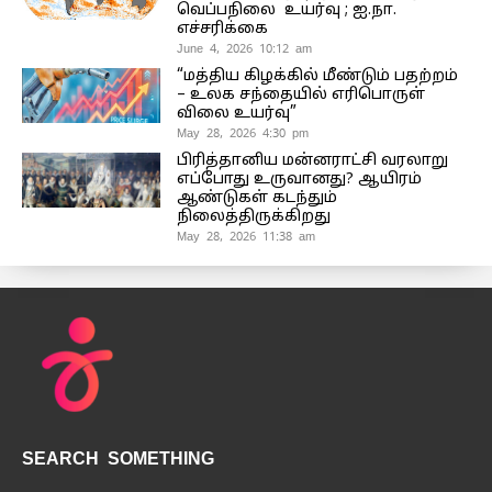
வெப்பநிலை உயர்வு ; ஐ.நா.
எச்சரிக்கை
June 4, 2026 10:12 am
“மத்திய கிழக்கில் மீண்டும் பதற்றம்
– உலக சந்தையில் எரிபொருள்
விலை உயர்வு”
May 28, 2026 4:30 pm
பிரித்தானிய மன்னராட்சி வரலாறு
எப்போது உருவானது? ஆயிரம்
ஆண்டுகள் கடந்தும்
நிலைத்திருக்கிறது
May 28, 2026 11:38 am
SEARCH SOMETHING