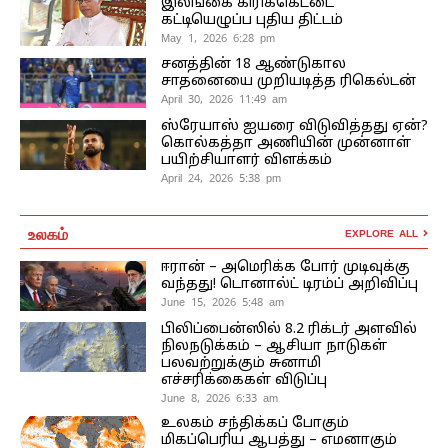
இலங்கை கிரிக்கெட்டை
கட்டியெழுப்ப புதிய திட்டம்
May 1, 2026 6:28 pm
சனத்தின் 18 ஆண்டுகால
சாதனையை முறியடித்த ரிகெல்டன்
April 30, 2026 11:49 am
ஸ்ரேயாஸ் ஐயரை விடுவித்தது ஏன்?
கொல்கத்தா அணியின் முன்னாள்
பயிற்சியாளர் விளக்கம்
April 24, 2026 5:38 pm
உலகம்
EXPLORE ALL
ஈரான் – அமெரிக்க போர் முடிவுக்கு
வந்தது! டொனால்ட் டிரம்ப் அறிவிப்பு
June 15, 2026 5:48 am
பிலிப்பைன்ஸில் 8.2 ரிக்டர் அளவில்
நிலநடுக்கம் – ஆசியா நாடுகள்
பலவற்றுக்கும் சுனாமி
எச்சரிக்கைகள் விடுப்பு
June 8, 2026 6:33 am
உலகம் சந்திக்கப் போகும்
மிகப்பெரிய ஆபத்து – எமனாகும்