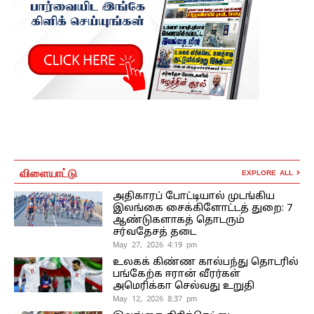
விளையாட்டு
EXPLORE ALL
அதிகாரப் போட்டியால் முடங்கிய
இலங்கை சைக்கிளோட்டத் துறை: 7
ஆண்டுகளாகத் தொடரும்
சர்வதேசத் தடை
May 27, 2026 4:19 pm
உலகக் கிண்ண கால்பந்து தொடரில்
பங்கேற்க ஈரான் வீரர்கள்
அமெரிக்கா செல்வது உறுதி
May 12, 2026 8:37 pm