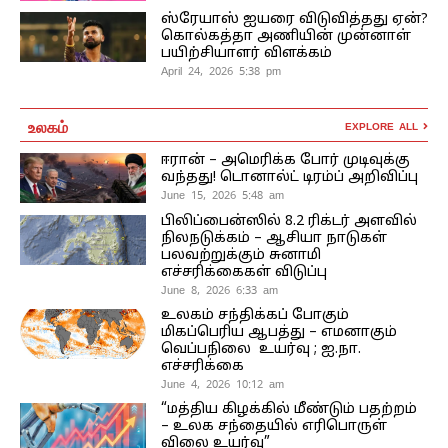
ஸ்ரேயாஸ் ஐயரை விடுவித்தது ஏன்?
கொல்கத்தா அணியின் முன்னாள்
பயிற்சியாளர் விளக்கம்
April 24, 2026 5:38 pm
உலகம்
EXPLORE ALL
ஈரான் – அமெரிக்க போர் முடிவுக்கு
வந்தது! டொனால்ட் டிரம்ப் அறிவிப்பு
June 15, 2026 5:48 am
பிலிப்பைன்ஸில் 8.2 ரிக்டர் அளவில்
நிலநடுக்கம் – ஆசியா நாடுகள்
பலவற்றுக்கும் சுனாமி
எச்சரிக்கைகள் விடுப்பு
June 8, 2026 6:33 am
உலகம் சந்திக்கப் போகும்
மிகப்பெரிய ஆபத்து – எமனாகும்
வெப்பநிலை உயர்வு ; ஐ.நா.
எச்சரிக்கை
June 4, 2026 10:12 am
“மத்திய கிழக்கில் மீண்டும் பதற்றம்
– உலக சந்தையில் எரிபொருள்
விலை உயர்வு”