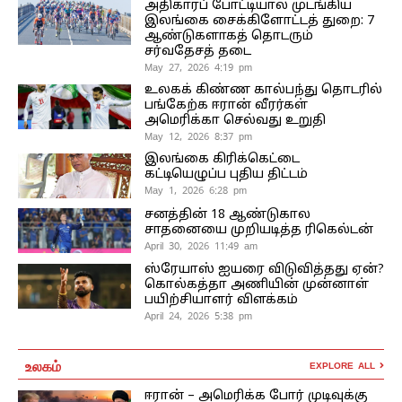
அதிகாரப் போட்டியால் முடங்கிய
இலங்கை சைக்கிளோட்டத் துறை: 7
ஆண்டுகளாகத் தொடரும்
சர்வதேசத் தடை
May 27, 2026 4:19 pm
உலகக் கிண்ண கால்பந்து தொடரில்
பங்கேற்க ஈரான் வீரர்கள்
அமெரிக்கா செல்வது உறுதி
May 12, 2026 8:37 pm
இலங்கை கிரிக்கெட்டை
கட்டியெழுப்ப புதிய திட்டம்
May 1, 2026 6:28 pm
சனத்தின் 18 ஆண்டுகால
சாதனையை முறியடித்த ரிகெல்டன்
April 30, 2026 11:49 am
ஸ்ரேயாஸ் ஐயரை விடுவித்தது ஏன்?
கொல்கத்தா அணியின் முன்னாள்
பயிற்சியாளர் விளக்கம்
April 24, 2026 5:38 pm
உலகம்
EXPLORE ALL
ஈரான் – அமெரிக்க போர் முடிவுக்கு