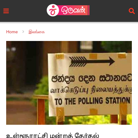
Home
இலங்கை
உள்ளூராட்சி மன்றத் தேர்தல்