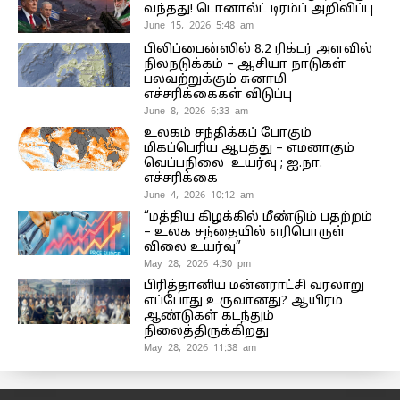
வந்தது! டொனால்ட் டிரம்ப் அறிவிப்பு
June 15, 2026 5:48 am
பிலிப்பைன்ஸில் 8.2 ரிக்டர் அளவில்
நிலநடுக்கம் – ஆசியா நாடுகள்
பலவற்றுக்கும் சுனாமி
எச்சரிக்கைகள் விடுப்பு
June 8, 2026 6:33 am
உலகம் சந்திக்கப் போகும்
மிகப்பெரிய ஆபத்து – எமனாகும்
வெப்பநிலை உயர்வு ; ஐ.நா.
எச்சரிக்கை
June 4, 2026 10:12 am
“மத்திய கிழக்கில் மீண்டும் பதற்றம்
– உலக சந்தையில் எரிபொருள்
விலை உயர்வு”
May 28, 2026 4:30 pm
பிரித்தானிய மன்னராட்சி வரலாறு
எப்போது உருவானது? ஆயிரம்
ஆண்டுகள் கடந்தும்
நிலைத்திருக்கிறது
May 28, 2026 11:38 am