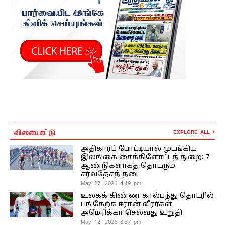
விளையாட்டு
EXPLORE ALL
அதிகாரப் போட்டியால் முடங்கிய
இலங்கை சைக்கிளோட்டத் துறை: 7
ஆண்டுகளாகத் தொடரும்
சர்வதேசத் தடை
May 27, 2026 4:19 pm
உலகக் கிண்ண கால்பந்து தொடரில்
பங்கேற்க ஈரான் வீரர்கள்
அமெரிக்கா செல்வது உறுதி
May 12, 2026 8:37 pm