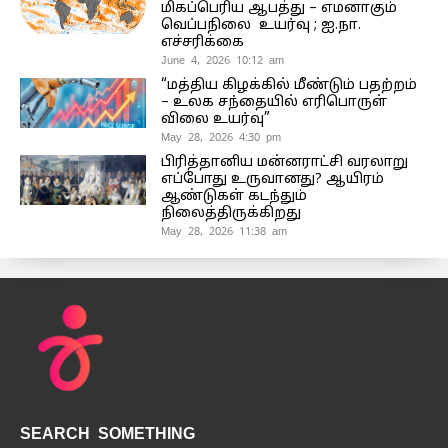
மிகப்பெரிய ஆபத்து – எமனாகும்
வெப்பநிலை உயர்வு ; ஐ.நா.
எச்சரிக்கை
June 4, 2026 10:12 am
“மத்திய கிழக்கில் மீண்டும் பதற்றம்
– உலக சந்தையில் எரிபொருள்
விலை உயர்வு”
May 28, 2026 4:30 pm
பிரித்தானிய மன்னராட்சி வரலாறு
எப்போது உருவானது? ஆயிரம்
ஆண்டுகள் கடந்தும்
நிலைத்திருக்கிறது
May 28, 2026 11:38 am
SEARCH SOMETHING